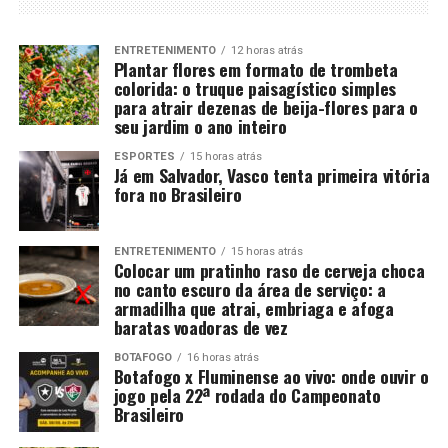
ENTRETENIMENTO
12 horas atrás
Plantar flores em formato de trombeta
colorida: o truque paisagístico simples
para atrair dezenas de beija-flores para o
seu jardim o ano inteiro
ESPORTES
15 horas atrás
Já em Salvador, Vasco tenta primeira vitória
fora no Brasileiro
ENTRETENIMENTO
15 horas atrás
Colocar um pratinho raso de cerveja choca
no canto escuro da área de serviço: a
armadilha que atrai, embriaga e afoga
baratas voadoras de vez
BOTAFOGO
16 horas atrás
Botafogo x Fluminense ao vivo: onde ouvir o
jogo pela 22ª rodada do Campeonato
Brasileiro