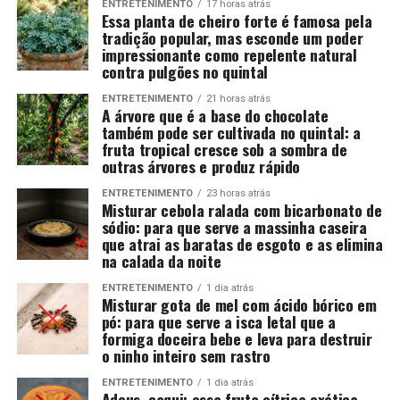
ENTRETENIMENTO
17 horas atrás
Essa planta de cheiro forte é famosa pela
tradição popular, mas esconde um poder
impressionante como repelente natural
contra pulgões no quintal
ENTRETENIMENTO
21 horas atrás
A árvore que é a base do chocolate
também pode ser cultivada no quintal: a
fruta tropical cresce sob a sombra de
outras árvores e produz rápido
ENTRETENIMENTO
23 horas atrás
Misturar cebola ralada com bicarbonato de
sódio: para que serve a massinha caseira
que atrai as baratas de esgoto e as elimina
na calada da noite
ENTRETENIMENTO
1 dia atrás
Misturar gota de mel com ácido bórico em
pó: para que serve a isca letal que a
formiga doceira bebe e leva para destruir
o ninho inteiro sem rastro
ENTRETENIMENTO
1 dia atrás
Adeus, caqui: essa fruta cítrica exótica