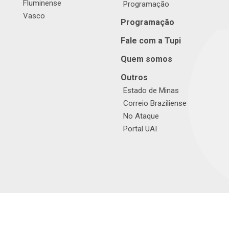
Fluminense
Programação
Vasco
Programação
Fale com a Tupi
Quem somos
Outros
Estado de Minas
Correio Braziliense
No Ataque
Portal UAI
© TUPI S/A. Todos os direitos reservados. |
Política de Privacidade