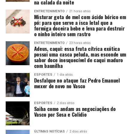
na calada da noite
ENTRETENIMENTO
21 horas atrás
Misturar gota de mel com ácido bórico em
pó: para que serve a isca letal que a
formiga doceira bebe e leva para destruir
o ninho inteiro sem rastro
ENTRETENIMENTO
23 horas atrás
Adeus, caqui: essa fruta cítrica exótica
possui uma casca peluda, mas esconde um
sabor doce inesquecível de caqui maduro
com baunilha
ESPORTES
1 dia atrás
Desfalque no ataque faz Pedro Emanuel
mexer de novo no Vasco
ESPORTES
2 dias atrás
Saiba como andam as negociações do
Vasco por Sosa e Colidio
ÚLTIMAS NOTÍCIAS
2 dias atrás