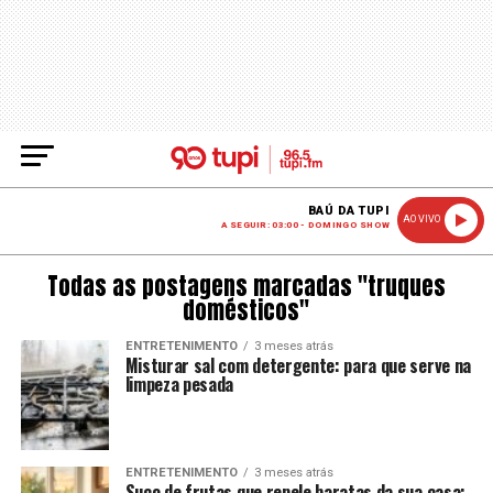
BAÚ DA TUPI
AO VIVO
A SEGUIR: 03:00 - DOMINGO SHOW
Todas as postagens marcadas "truques
domésticos"
ENTRETENIMENTO
3 meses atrás
Misturar sal com detergente: para que serve na
limpeza pesada
ENTRETENIMENTO
3 meses atrás
Suco de frutas que repele baratas da sua casa: