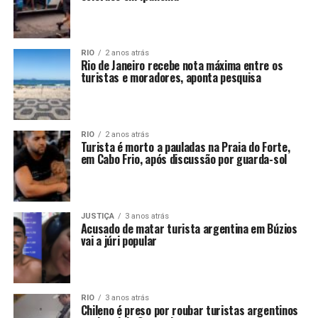
RIO
2 anos atrás
Rio de Janeiro recebe nota máxima entre os
turistas e moradores, aponta pesquisa
RIO
2 anos atrás
Turista é morto a pauladas na Praia do Forte,
em Cabo Frio, após discussão por guarda-sol
JUSTIÇA
3 anos atrás
Acusado de matar turista argentina em Búzios
vai a júri popular
RIO
3 anos atrás
Chileno é preso por roubar turistas argentinos