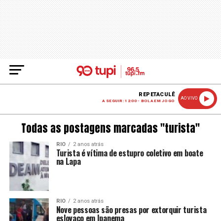
REPETACULÊ
AO VIVO
A SEGUIR: 12:00 - BOLA EM JOGO
Todas as postagens marcadas "turista"
RIO
2 anos atrás
Turista é vítima de estupro coletivo em boate
na Lapa
RIO
2 anos atrás
Nove pessoas são presas por extorquir turista
eslovaco em Ipanema