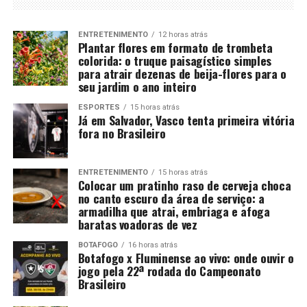
ENTRETENIMENTO
12 horas atrás
Plantar flores em formato de trombeta
colorida: o truque paisagístico simples
para atrair dezenas de beija-flores para o
seu jardim o ano inteiro
ESPORTES
15 horas atrás
Já em Salvador, Vasco tenta primeira vitória
fora no Brasileiro
ENTRETENIMENTO
15 horas atrás
Colocar um pratinho raso de cerveja choca
no canto escuro da área de serviço: a
armadilha que atrai, embriaga e afoga
baratas voadoras de vez
BOTAFOGO
16 horas atrás
Botafogo x Fluminense ao vivo: onde ouvir o
jogo pela 22ª rodada do Campeonato
Brasileiro