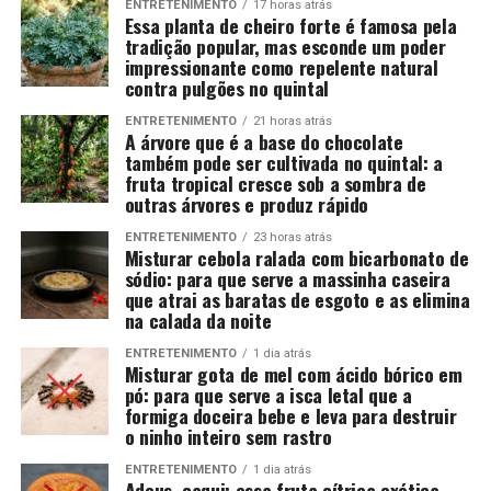
ENTRETENIMENTO
17 horas atrás
Essa planta de cheiro forte é famosa pela
tradição popular, mas esconde um poder
impressionante como repelente natural
contra pulgões no quintal
ENTRETENIMENTO
21 horas atrás
A árvore que é a base do chocolate
também pode ser cultivada no quintal: a
fruta tropical cresce sob a sombra de
outras árvores e produz rápido
ENTRETENIMENTO
23 horas atrás
Misturar cebola ralada com bicarbonato de
sódio: para que serve a massinha caseira
que atrai as baratas de esgoto e as elimina
na calada da noite
ENTRETENIMENTO
1 dia atrás
Misturar gota de mel com ácido bórico em
pó: para que serve a isca letal que a
formiga doceira bebe e leva para destruir
o ninho inteiro sem rastro
ENTRETENIMENTO
1 dia atrás
Adeus, caqui: essa fruta cítrica exótica