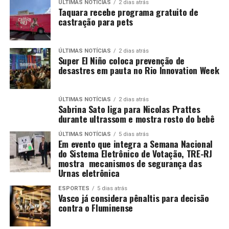
ÚLTIMAS NOTÍCIAS
2 dias atrás
Taquara recebe programa gratuito de
castração para pets
ÚLTIMAS NOTÍCIAS
2 dias atrás
Super El Niño coloca prevenção de
desastres em pauta no Rio Innovation Week
ÚLTIMAS NOTÍCIAS
2 dias atrás
Sabrina Sato liga para Nicolas Prattes
durante ultrassom e mostra rosto do bebê
ÚLTIMAS NOTÍCIAS
5 dias atrás
Em evento que integra a Semana Nacional
do Sistema Eletrônico de Votação, TRE-RJ
mostra mecanismos de segurança das
Urnas eletrônica
ESPORTES
5 dias atrás
Vasco já considera pênaltis para decisão
contra o Fluminense