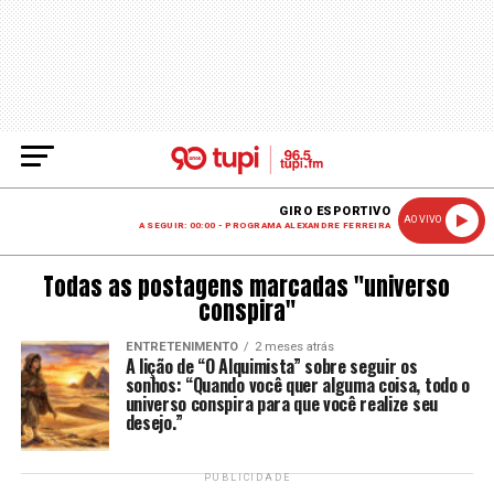
GIRO ESPORTIVO
AO VIVO
A SEGUIR: 00:00 - PROGRAMA ALEXANDRE FERREIRA
Todas as postagens marcadas "universo
conspira"
ENTRETENIMENTO
2 meses atrás
A lição de “O Alquimista” sobre seguir os
sonhos: “Quando você quer alguma coisa, todo o
universo conspira para que você realize seu
desejo.”
PUBLICIDADE