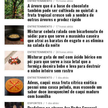
ENTRETENIMENTO
15 horas atrás
A árvore que é a base do chocolate
também pode ser cultivada no quintal: a
fruta tropical cresce sob a sombra de
outras árvores e produz rápido
ENTRETENIMENTO
17 horas atrás
Misturar cebola ralada com bicarbonato de
sódio: para que serve a massinha caseira
que atrai as baratas de esgoto e as elimina
na calada da noite
ENTRETENIMENTO
24 horas atrás
Misturar gota de mel com ácido bórico em
pó: para que serve a isca letal que a
formiga doceira bebe e leva para destruir
o ninho inteiro sem rastro
ENTRETENIMENTO
1 dia atrás
Adeus, caqui: essa fruta cítrica exótica
possui uma casca peluda, mas esconde um
sabor doce inesquecível de caqui maduro
com baunilha
ESPORTES
1 dia atrás
Desfalque no ataque faz Pedro Emanuel