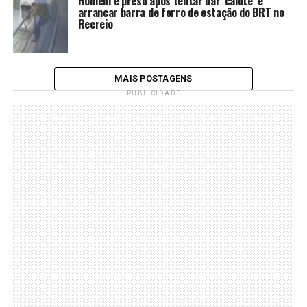
Homem é preso após tentar dar ‘calote’ e
arrancar barra de ferro de estação do BRT no
Recreio
MAIS POSTAGENS
PUBLICIDADE