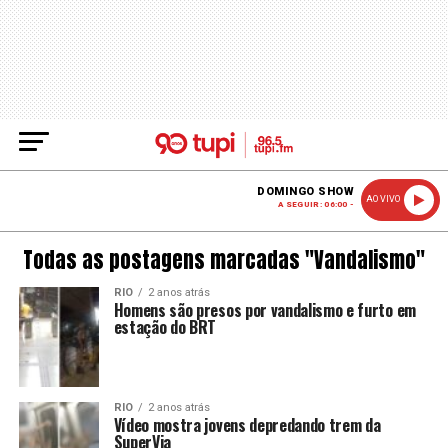
DOMINGO SHOW
AO VIVO
A SEGUIR: 06:00 -
Todas as postagens marcadas "Vandalismo"
RIO
2 anos atrás
Homens são presos por vandalismo e furto em
estação do BRT
RIO
2 anos atrás
Vídeo mostra jovens depredando trem da
SuperVia