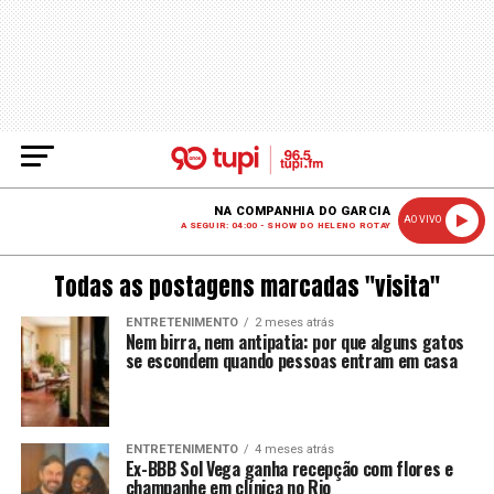
NA COMPANHIA DO GARCIA
AO VIVO
A SEGUIR: 04:00 - SHOW DO HELENO ROTAY
Todas as postagens marcadas "visita"
ENTRETENIMENTO
2 meses atrás
Nem birra, nem antipatia: por que alguns gatos
se escondem quando pessoas entram em casa
ENTRETENIMENTO
4 meses atrás
Ex-BBB Sol Vega ganha recepção com flores e
champanhe em clínica no Rio