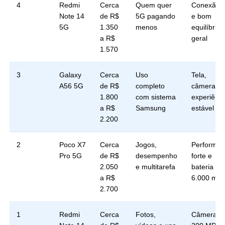
4
Redmi
Cerca
Quem quer
Conexão 
Note 14
de R$
5G pagando
e bom
5G
1.350
menos
equilíbrio
a R$
geral
1.570
3
Galaxy
Cerca
Uso
Tela,
A56 5G
de R$
completo
câmeras e
1.800
com sistema
experiênci
a R$
Samsung
estável
2.200
2
Poco X7
Cerca
Jogos,
Performan
Pro 5G
de R$
desempenho
forte e
2.050
e multitarefa
bateria de
a R$
6.000 mA
2.700
1
Redmi
Cerca
Fotos,
Câmera d