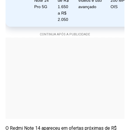
Note 14
de R$
vídeos e uso
200 MP c
Pro 5G
1.650
avançado
OIS
a R$
2.050
O Redmi Note 14 apareceu em ofertas próximas de R$