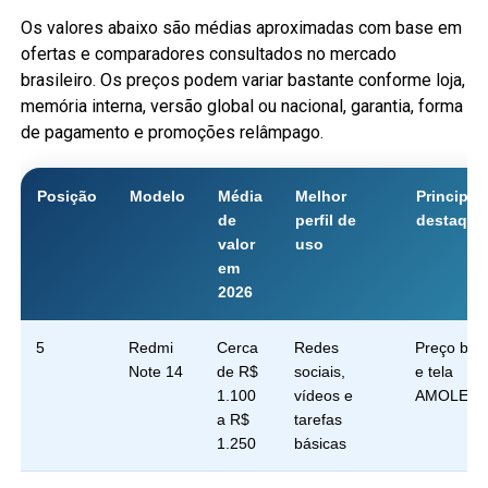
Os valores abaixo são médias aproximadas com base em
ofertas e comparadores consultados no mercado
brasileiro. Os preços podem variar bastante conforme loja,
memória interna, versão global ou nacional, garantia, forma
de pagamento e promoções relâmpago.
Posição
Modelo
Média
Melhor
Principal
de
perfil de
destaque
valor
uso
em
2026
5
Redmi
Cerca
Redes
Preço bai
Note 14
de R$
sociais,
e tela
1.100
vídeos e
AMOLED
a R$
tarefas
1.250
básicas