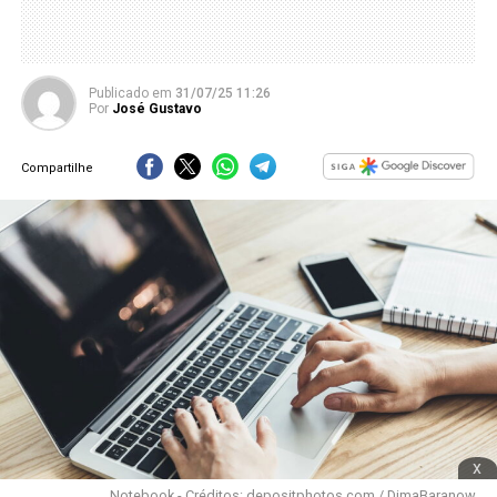
Publicado
em
31/07/25 11:26
Por
José Gustavo
Compartilhe
x
Notebook - Créditos: depositphotos.com / DimaBaranow