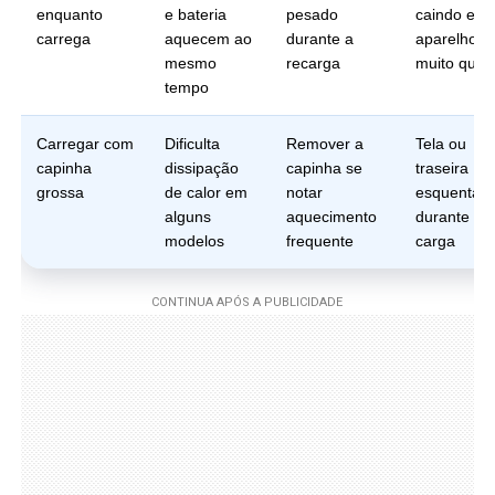
enquanto
e bateria
pesado
caindo e
carrega
aquecem ao
durante a
aparelho
mesmo
recarga
muito quen
tempo
Carregar com
Dificulta
Remover a
Tela ou
capinha
dissipação
capinha se
traseira
grossa
de calor em
notar
esquentan
alguns
aquecimento
durante a
modelos
frequente
carga