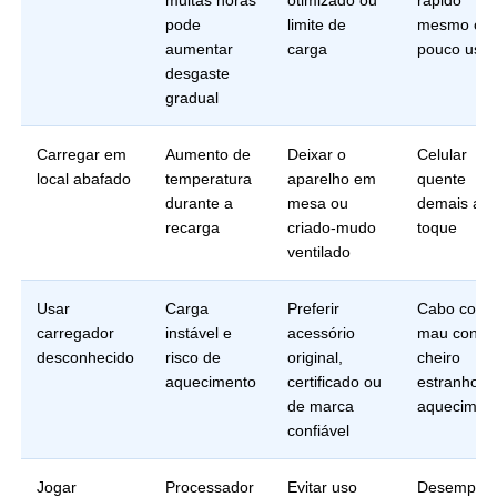
pode
limite de
mesmo co
aumentar
carga
pouco uso
desgaste
gradual
Carregar em
Aumento de
Deixar o
Celular
local abafado
temperatura
aparelho em
quente
durante a
mesa ou
demais ao
recarga
criado-mudo
toque
ventilado
Usar
Carga
Preferir
Cabo com
carregador
instável e
acessório
mau contat
desconhecido
risco de
original,
cheiro
aquecimento
certificado ou
estranho o
de marca
aquecimen
confiável
Jogar
Processador
Evitar uso
Desempen