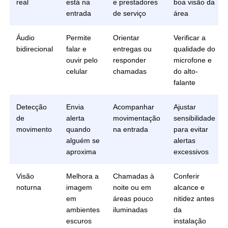
real
está na
e prestadores
boa visão da
entrada
de serviço
área
Áudio
Permite
Orientar
Verificar a
bidirecional
falar e
entregas ou
qualidade do
ouvir pelo
responder
microfone e
celular
chamadas
do alto-
falante
Detecção
Envia
Acompanhar
Ajustar
de
alerta
movimentação
sensibilidade
movimento
quando
na entrada
para evitar
alguém se
alertas
aproxima
excessivos
Visão
Melhora a
Chamadas à
Conferir
noturna
imagem
noite ou em
alcance e
em
áreas pouco
nitidez antes
ambientes
iluminadas
da
escuros
instalação