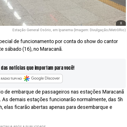
x
Estação General Osório, em Ipanema (Imagem: Divulgação/MetrôRio)
ecial de funcionamento por conta do show do cantor
te sábado (16), no Maracanã.
 das notícias que importam para você!
ário de embarque de passageiros nas estações Maracanã
ã. As demais estações funcionarão normalmente, das 5h
h, elas ficarão abertas apenas para desembarque e