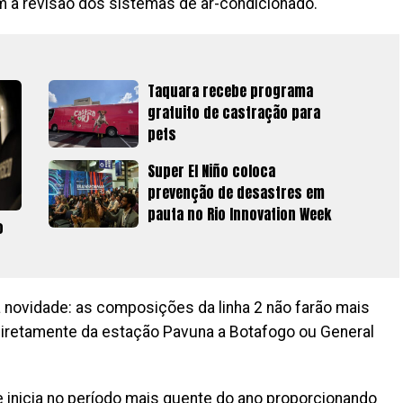
 a revisão dos sistemas de ar-condicionado.
Taquara recebe programa
gratuito de castração para
pets
Super El Niño coloca
prevenção de desastres em
pauta no Rio Innovation Week
o
a novidade: as composições da linha 2 não farão mais
diretamente da estação Pavuna a Botafogo ou General
 inicia no período mais quente do ano proporcionando