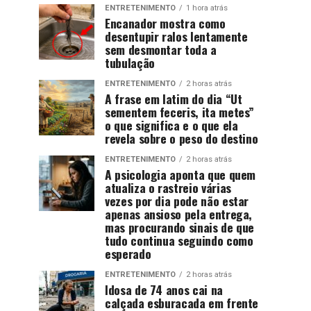
ENTRETENIMENTO
1 hora atrás
Encanador mostra como
desentupir ralos lentamente
sem desmontar toda a
tubulação
ENTRETENIMENTO
2 horas atrás
A frase em latim do dia “Ut
sementem feceris, ita metes”
o que significa e o que ela
revela sobre o peso do destino
ENTRETENIMENTO
2 horas atrás
A psicologia aponta que quem
atualiza o rastreio várias
vezes por dia pode não estar
apenas ansioso pela entrega,
mas procurando sinais de que
tudo continua seguindo como
esperado
ENTRETENIMENTO
2 horas atrás
Idosa de 74 anos cai na
calçada esburacada em frente