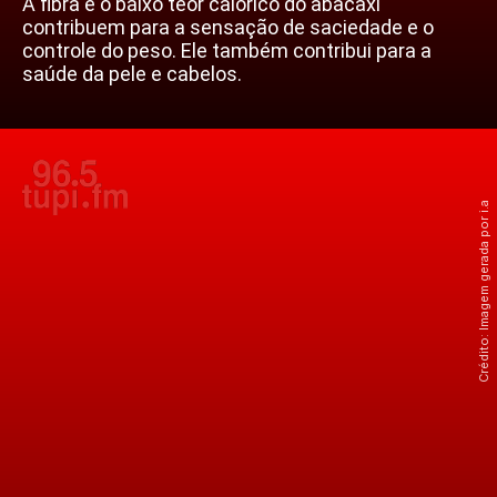
A fibra e o baixo teor calórico do abacaxi
contribuem para a sensação de saciedade e o
controle do peso. Ele também contribui para a
saúde da pele e cabelos.
Crédito: Imagem gerada por i.a