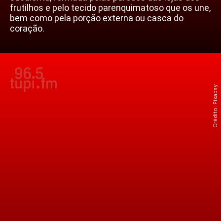
frutilhos e pelo tecido parenquimatoso que os une,
bem como pela porção externa ou casca do
coração.
Crédito: Pixabay