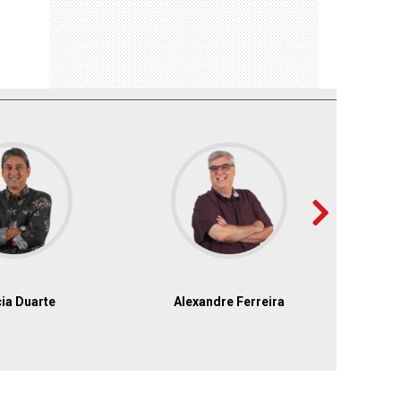
ia Duarte
Alexandre Ferreira
Pad