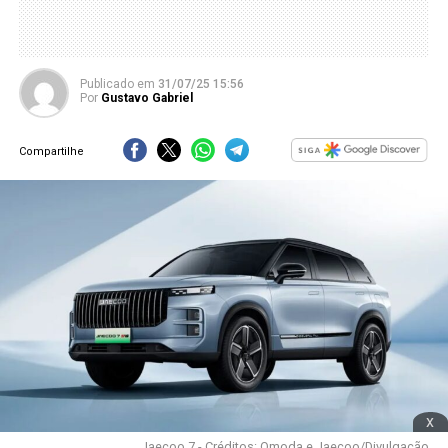
Publicado
em
31/07/25 15:56
Por
Gustavo Gabriel
Compartilhe
x
Jaecoo 7 - Créditos: Omoda e Jaecoo/Divulgação