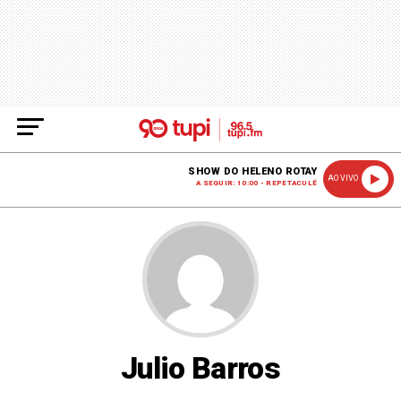
SHOW DO HELENO ROTAY
AO VIVO
A SEGUIR: 10:00 - REPETACULÊ
Julio Barros