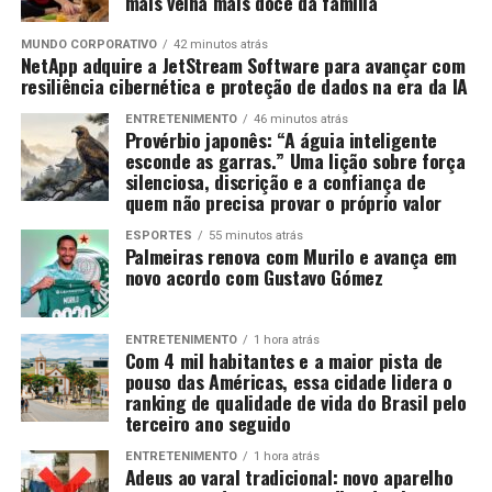
mais velha mais doce da família
MUNDO CORPORATIVO
42 minutos atrás
NetApp adquire a JetStream Software para avançar com
resiliência cibernética e proteção de dados na era da IA
ENTRETENIMENTO
46 minutos atrás
Provérbio japonês: “A águia inteligente
esconde as garras.” Uma lição sobre força
silenciosa, discrição e a confiança de
quem não precisa provar o próprio valor
ESPORTES
55 minutos atrás
Palmeiras renova com Murilo e avança em
novo acordo com Gustavo Gómez
ENTRETENIMENTO
1 hora atrás
Com 4 mil habitantes e a maior pista de
pouso das Américas, essa cidade lidera o
ranking de qualidade de vida do Brasil pelo
terceiro ano seguido
ENTRETENIMENTO
1 hora atrás
Adeus ao varal tradicional: novo aparelho