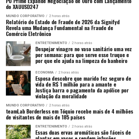
PU Prime Expande Negociação de Ouro com Lançamento
do XAUUSD247
MUNDO CORPORATIVO
2 horas atrás
Relatório do Estado de Fraude de 2026 da Signifyd
Revela uma Mudança Fundamental na Fraude de
Comércio Eletrônico
ENTRETENIMENTO
2 horas atrás
Despejar vinagre no vaso sanitário uma vez
por semana: para que serve esse truque e
por que ele ajuda na limpeza do banheiro
ECONOMIA
2 horas atrás
Esposa descobre que marido fez seguro de
vida de R$ 1 milhão para a amante e
Justiça barra o pagamento da apólice por
violação da moralidade
MUNDO CORPORATIVO
2 horas atrás
teamLab Borderless em Tóquio recebe mais de 4 milhões
de visitantes de mais de 185 países
ENTRETENIMENTO
2 horas atrás
Essas duas ervas aromáticas são fáceis de
plantar em vasos e rendem infusões