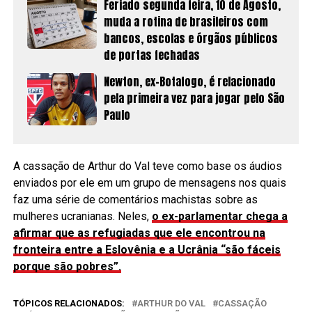
Feriado segunda feira, 10 de Agosto,
muda a rotina de brasileiros com
bancos, escolas e órgãos públicos
de portas fechadas
Newton, ex-Botafogo, é relacionado
pela primeira vez para jogar pelo São
Paulo
A cassação de Arthur do Val teve como base os áudios
enviados por ele em um grupo de mensagens nos quais
faz uma série de comentários machistas sobre as
mulheres ucranianas. Neles,
o ex-parlamentar chega a
afirmar que as refugiadas que ele encontrou na
fronteira entre a Eslovênia e a Ucrânia “são fáceis
porque são pobres”.
TÓPICOS RELACIONADOS:
ARTHUR DO VAL
CASSAÇÃO