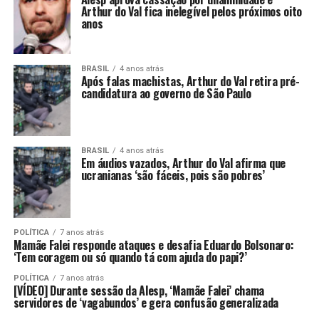
Arthur do Val fica inelegível pelos próximos oito
anos
BRASIL
4 anos atrás
Após falas machistas, Arthur do Val retira pré-
candidatura ao governo de São Paulo
BRASIL
4 anos atrás
Em áudios vazados, Arthur do Val afirma que
ucranianas ‘são fáceis, pois são pobres’
POLÍTICA
7 anos atrás
Mamãe Falei responde ataques e desafia Eduardo Bolsonaro:
‘Tem coragem ou só quando tá com ajuda do papi?’
POLÍTICA
7 anos atrás
[VÍDEO] Durante sessão da Alesp, ‘Mamãe Falei’ chama
servidores de ‘vagabundos’ e gera confusão generalizada