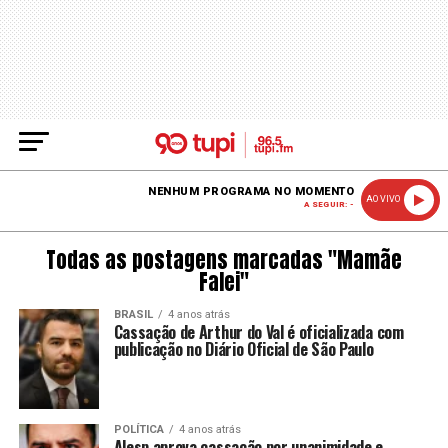
NENHUM PROGRAMA NO MOMENTO
AO VIVO
A SEGUIR: -
Todas as postagens marcadas "Mamãe
Falei"
BRASIL
4 anos atrás
Cassação de Arthur do Val é oficializada com
publicação no Diário Oficial de São Paulo
POLÍTICA
4 anos atrás
Alesp aprova cassação por unanimidade e