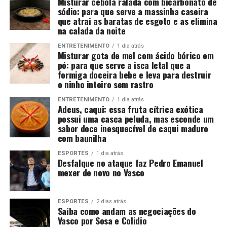
Misturar cebola ralada com bicarbonato de
sódio: para que serve a massinha caseira
que atrai as baratas de esgoto e as elimina
na calada da noite
ENTRETENIMENTO
1 dia atrás
Misturar gota de mel com ácido bórico em
pó: para que serve a isca letal que a
formiga doceira bebe e leva para destruir
o ninho inteiro sem rastro
ENTRETENIMENTO
1 dia atrás
Adeus, caqui: essa fruta cítrica exótica
possui uma casca peluda, mas esconde um
sabor doce inesquecível de caqui maduro
com baunilha
ESPORTES
1 dia atrás
Desfalque no ataque faz Pedro Emanuel
mexer de novo no Vasco
ESPORTES
2 dias atrás
Saiba como andam as negociações do
Vasco por Sosa e Colidio