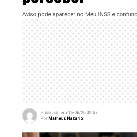
Aviso pode aparecer no Meu INSS e confund
Publicado
em
16/06/26 02:57
Por
Matheus Nazario