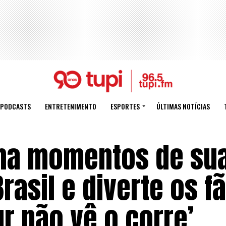
PODCASTS
ENTRETENIMENTO
ESPORTES
ÚLTIMAS NOTÍCIAS
lha momentos de su
asil e diverte os fã
r não vê o corre’