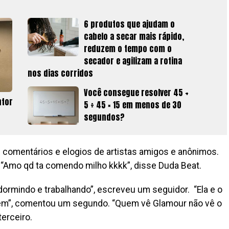
6 produtos que ajudam o
cabelo a secar mais rápido,
reduzem o tempo com o
secador e agilizam a rotina
nos dias corridos
Você consegue resolver 45 +
ntor
5 ÷ 45 × 15 em menos de 30
segundos?
omentários e elogios de artistas amigos e anônimos.
. “Amo qd ta comendo milho kkkk”, disse Duda Beat.
dormindo e trabalhando”, escreveu um seguidor. “Ela e o
uém”, comentou um segundo. “Quem vê Glamour não vê o
terceiro.