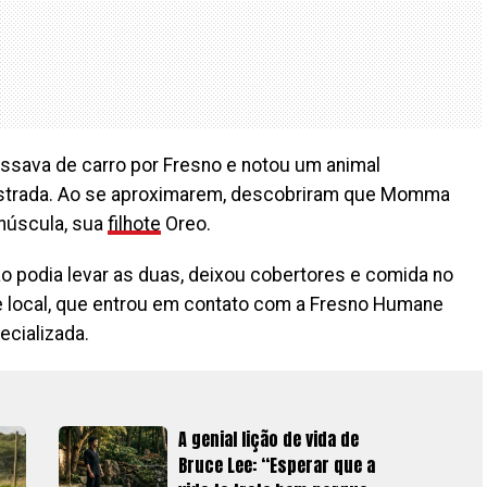
assava de carro por Fresno e notou um animal
strada. Ao se aproximarem, descobriram que Momma
núscula, sua
filhote
Oreo.
ão podia levar as duas, deixou cobertores e comida no
e local, que entrou em contato com a Fresno Humane
ecializada.
A genial lição de vida de
Bruce Lee: “Esperar que a