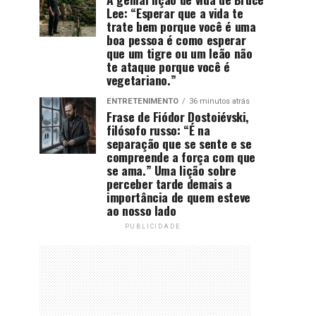
Lee: “Esperar que a vida te
trate bem porque você é uma
boa pessoa é como esperar
que um tigre ou um leão não
te ataque porque você é
vegetariano.”
ENTRETENIMENTO
36 minutos atrás
Frase de Fiódor Dostoiévski,
filósofo russo: “É na
separação que se sente e se
compreende a força com que
se ama.” Uma lição sobre
perceber tarde demais a
importância de quem esteve
ao nosso lado
PUBLICIDADE