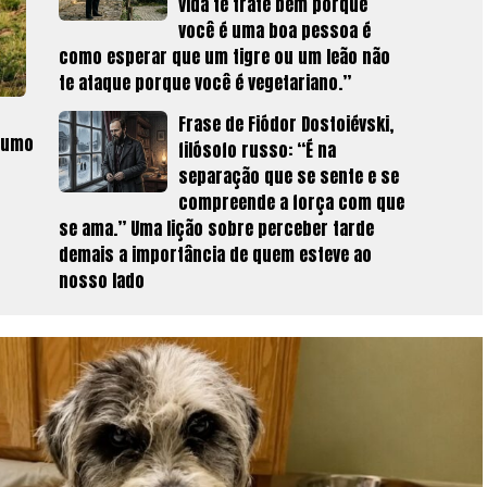
vida te trate bem porque
você é uma boa pessoa é
como esperar que um tigre ou um leão não
te ataque porque você é vegetariano.”
Frase de Fiódor Dostoiévski,
rumo
filósofo russo: “É na
separação que se sente e se
compreende a força com que
se ama.” Uma lição sobre perceber tarde
demais a importância de quem esteve ao
nosso lado