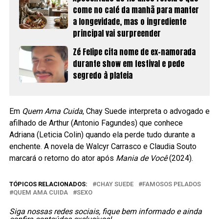
come no café da manhã para manter
a longevidade, mas o ingrediente
principal vai surpreender
Zé Felipe cita nome de ex-namorada
durante show em festival e pede
segredo à plateia
Em
Quem Ama Cuida
, Chay Suede interpreta o advogado e
afilhado de Arthur (Antonio Fagundes) que conhece
Adriana (Leticia Colin) quando ela perde tudo durante a
enchente. A novela de Walcyr Carrasco e Claudia Souto
marcará o retorno do ator após
Mania de Você
(2024).
TÓPICOS RELACIONADOS:
CHAY SUEDE
FAMOSOS PELADOS
QUEM AMA CUIDA
SEXO
Siga nossas redes sociais, fique bem informado e ainda