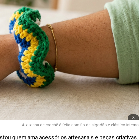
x
A xuxinha de crochê é feita com fio de algodão e elástico interno
stou quem ama acessórios artesanais e peças criativas.