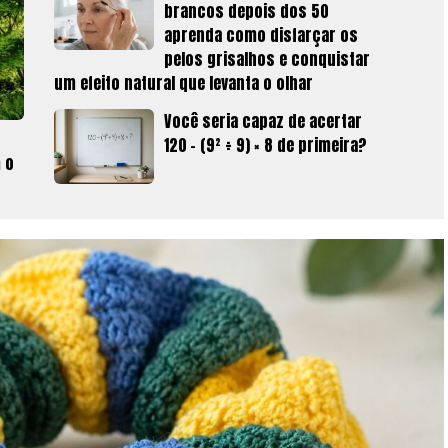
brancos depois dos 50
aprenda como disfarçar os
pelos grisalhos e conquistar
um efeito natural que levanta o olhar
Você seria capaz de acertar
120 − (9² ÷ 9) × 8 de primeira?
 o