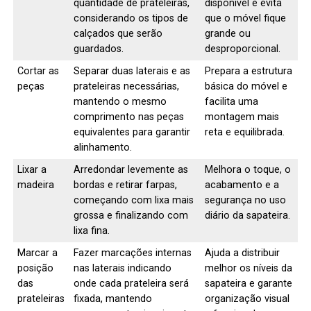
quantidade de prateleiras,
disponível e evita
considerando os tipos de
que o móvel fique
calçados que serão
grande ou
guardados.
desproporcional.
Cortar as
Separar duas laterais e as
Prepara a estrutura
peças
prateleiras necessárias,
básica do móvel e
mantendo o mesmo
facilita uma
comprimento nas peças
montagem mais
equivalentes para garantir
reta e equilibrada.
alinhamento.
Lixar a
Arredondar levemente as
Melhora o toque, o
madeira
bordas e retirar farpas,
acabamento e a
começando com lixa mais
segurança no uso
grossa e finalizando com
diário da sapateira.
lixa fina.
Marcar a
Fazer marcações internas
Ajuda a distribuir
posição
nas laterais indicando
melhor os níveis da
das
onde cada prateleira será
sapateira e garante
prateleiras
fixada, mantendo
organização visual