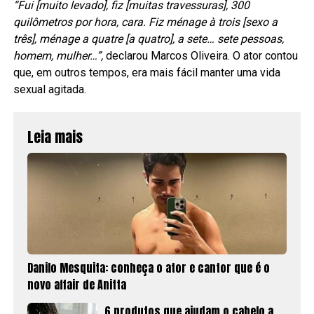
“Fui [muito levado], fiz [muitas travessuras], 300
quilômetros por hora, cara. Fiz ménage à trois [sexo a
três], ménage a quatre [a quatro], a sete… sete pessoas,
homem, mulher…”,
declarou Marcos Oliveira. O ator contou
que, em outros tempos, era mais fácil manter uma vida
sexual agitada.
Leia mais
Danilo Mesquita: conheça o ator e cantor que é o
novo affair de Anitta
6 produtos que ajudam o cabelo a