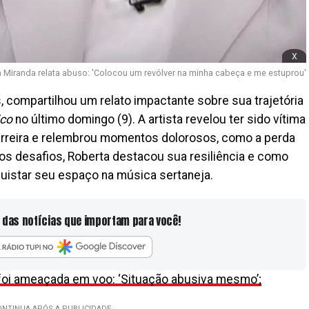
x
 Miranda relata abuso: 'Colocou um revólver na minha cabeça e me estuprou'
s, compartilhou um relato impactante sobre sua trajetória
ico
no último domingo (9). A artista revelou ter sido vítima
carreira e relembrou momentos dolorosos, como a perda
dos desafios, Roberta destacou sua resiliência e como
uistar seu espaço na música sertaneja.
 das notícias que importam para você!
foi ameaçada em voo: ‘Situação abusiva mesmo’;