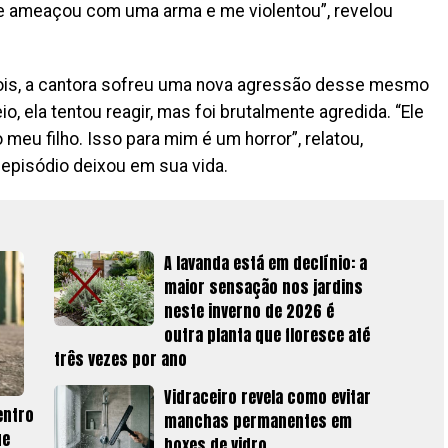
 ameaçou com uma arma e me violentou”, revelou
ois, a cantora sofreu uma nova agressão desse mesmo
 ela tentou reagir, mas foi brutalmente agredida. “Ele
meu filho. Isso para mim é um horror”, relatou,
episódio deixou em sua vida.
A lavanda está em declínio: a
maior sensação nos jardins
neste inverno de 2026 é
outra planta que floresce até
três vezes por ano
Vidraceiro revela como evitar
entro
manchas permanentes em
ue
boxes de vidro