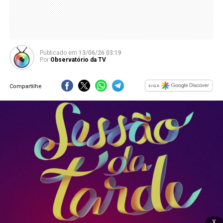
Publicado
em
13/06/26 03:19
Por
Observatório da TV
Compartilhe
x