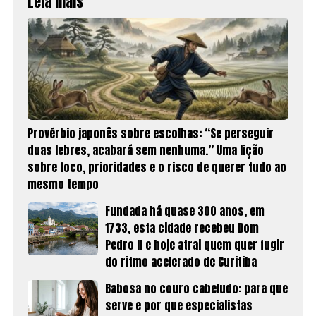
Leia mais
Provérbio japonês sobre escolhas: “Se perseguir
duas lebres, acabará sem nenhuma.” Uma lição
sobre foco, prioridades e o risco de querer tudo ao
mesmo tempo
Fundada há quase 300 anos, em
1733, esta cidade recebeu Dom
Pedro II e hoje atrai quem quer fugir
do ritmo acelerado de Curitiba
Babosa no couro cabeludo: para que
serve e por que especialistas