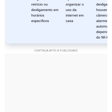
reinício ou
organizar o
desligar s
desligamento em
uso da
houver
horários
internet em
câmeras,
específicos
casa
alarmes 
automaçõ
dependen
do Wi-Fi