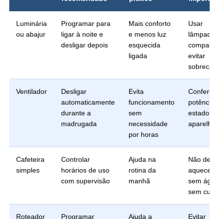
Luminária
Programar para
Mais conforto
Usar
ou abajur
ligar à noite e
e menos luz
lâmpada
desligar depois
esquecida
compatíve
ligada
evitar
sobrecar
Ventilador
Desligar
Evita
Conferir
automaticamente
funcionamento
potência 
durante a
sem
estado do
madrugada
necessidade
aparelho
por horas
Cafeteira
Controlar
Ajuda na
Não deixa
simples
horários de uso
rotina da
aquecend
com supervisão
manhã
sem água
sem cuid
Roteador
Programar
Ajuda a
Evitar