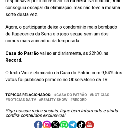
responsável por indicá-lo ao
Tá na Reta
. Na ocasião,
Vini
conseguiu escapar da eliminação, mas não teve a mesma
sorte desta vez.
Agora, o participante deixa o condomínio mais bombado
de Itapecerica da Serra e o jogo segue sem um dos
nomes mais animados da temporada.
Casa do Patrão
vai ao ar diariamente, às 22h30, na
Record
.
O texto Vini é eliminado da Casa do Patrão com 9,54% dos
votos foi publicado primeiro no Observatório da TV.
TÓPICOS RELACIONADOS:
CASA DO PATRÃO
NOTÍCIAS
NOTÍCIAS DA TV
REALITY SHOW
RECORD
Siga nossas redes sociais, fique bem informado e ainda
confira conteúdos exclusivos!