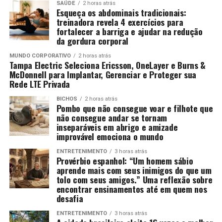
SAÚDE
2 horas atrás
Esqueça os abdominais tradicionais:
treinadora revela 4 exercícios para
fortalecer a barriga e ajudar na redução
da gordura corporal
MUNDO CORPORATIVO
2 horas atrás
Tampa Electric Seleciona Ericsson, OneLayer e Burns &
McDonnell para Implantar, Gerenciar e Proteger sua
Rede LTE Privada
BICHOS
2 horas atrás
Pombo que não consegue voar e filhote que
não consegue andar se tornam
inseparáveis em abrigo e amizade
improvável emociona o mundo
ENTRETENIMENTO
3 horas atrás
Provérbio espanhol: “Um homem sábio
aprende mais com seus inimigos do que um
tolo com seus amigos.” Uma reflexão sobre
encontrar ensinamentos até em quem nos
desafia
ENTRETENIMENTO
3 horas atrás