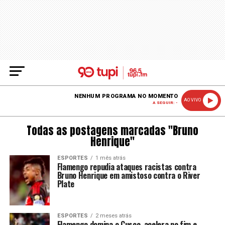
NENHUM PROGRAMA NO MOMENTO
AO VIVO
A SEGUIR: -
Todas as postagens marcadas "Bruno
Henrique"
ESPORTES
1 mês atrás
Flamengo repudia ataques racistas contra
Bruno Henrique em amistoso contra o River
Plate
ESPORTES
2 meses atrás
Flamengo domina o Cusco, acelera no fim e