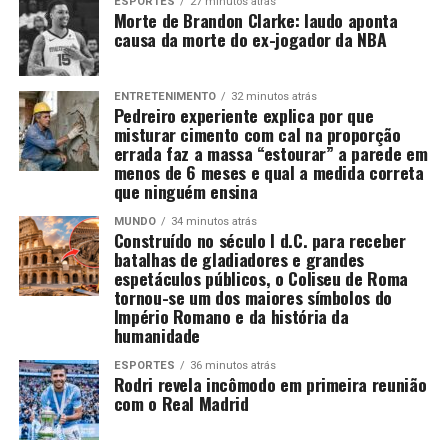
ESPORTES
27 minutos atrás
Morte de Brandon Clarke: laudo aponta
causa da morte do ex-jogador da NBA
ENTRETENIMENTO
32 minutos atrás
Pedreiro experiente explica por que
misturar cimento com cal na proporção
errada faz a massa “estourar” a parede em
menos de 6 meses e qual a medida correta
que ninguém ensina
MUNDO
34 minutos atrás
Construído no século I d.C. para receber
batalhas de gladiadores e grandes
espetáculos públicos, o Coliseu de Roma
tornou-se um dos maiores símbolos do
Império Romano e da história da
humanidade
ESPORTES
36 minutos atrás
Rodri revela incômodo em primeira reunião
com o Real Madrid