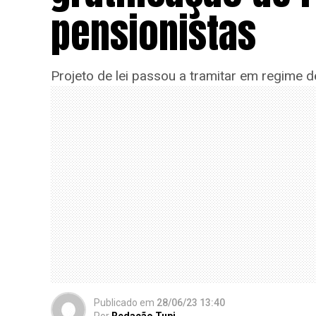
pensionistas
Projeto de lei passou a tramitar em regime d
Publicado
em
28/06/23 13:40
Por
Redação Tupi