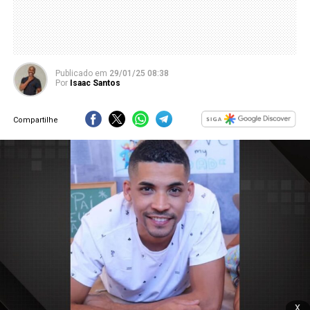
Publicado
em
29/01/25 08:38
Por
Isaac Santos
Compartilhe
x