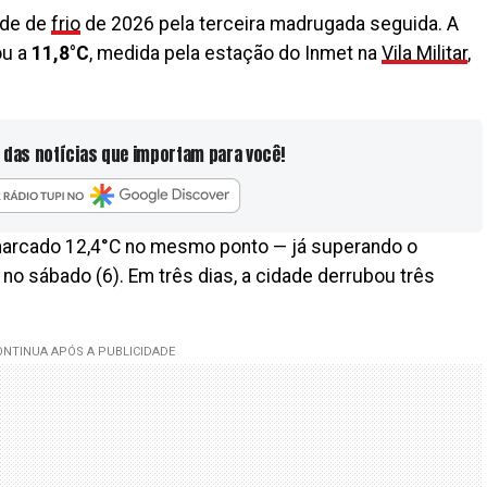
rde de
frio
de 2026 pela terceira madrugada seguida. A
ou a
11,8°C
, medida pela estação do Inmet na
Vila Militar
,
 das notícias que importam para você!
marcado 12,4°C no mesmo ponto — já superando o
o no sábado (6). Em três dias, a cidade derrubou três