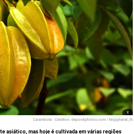
x
Carambola - Créditos: depositphotos.com / Noppharat_th
te asiático, mas hoje é cultivada em várias regiões