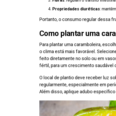
Fibras
: regulam o trânsito intestin
Propriedades diuréticas
: mantêm
Portanto, o consumo regular dessa fr
Como plantar uma car
Para plantar uma caramboleira, escolh
o clima está mais favorável. Selecio
feito diretamente no solo ou em vaso
fértil, para um crescimento saudável d
O local de plantio deve receber luz sol
regularmente, especialmente em perí
Além disso, aplique adubo específico 