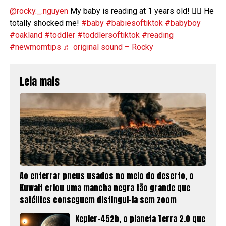
@rocky._.nguyen
My baby is reading at 1 years old! 😮‍💨 He
totally shocked me!
#baby
#babiesoftiktok
#babyboy
#oakland
#toddler
#toddlersoftiktok
#reading
#newmomtips
♬ original sound – Rocky
Leia mais
Ao enterrar pneus usados no meio do deserto, o
Kuwait criou uma mancha negra tão grande que
satélites conseguem distingui-la sem zoom
Kepler-452b, o planeta Terra 2.0 que