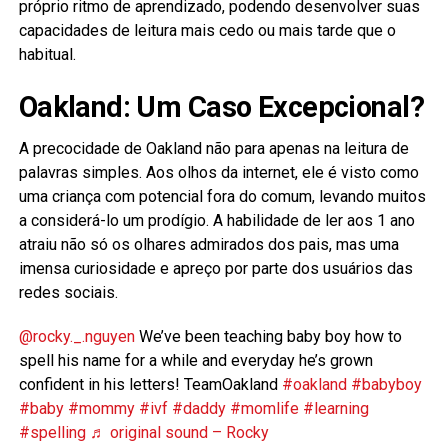
próprio ritmo de aprendizado, podendo desenvolver suas
capacidades de leitura mais cedo ou mais tarde que o
habitual.
Oakland: Um Caso Excepcional?
A precocidade de Oakland não para apenas na leitura de
palavras simples. Aos olhos da internet, ele é visto como
uma criança com potencial fora do comum, levando muitos
a considerá-lo um prodígio. A habilidade de ler aos 1 ano
atraiu não só os olhares admirados dos pais, mas uma
imensa curiosidade e apreço por parte dos usuários das
redes sociais.
@rocky._.nguyen
We’ve been teaching baby boy how to
spell his name for a while and everyday he’s grown
confident in his letters! TeamOakland
#oakland
#babyboy
#baby
#mommy
#ivf
#daddy
#momlife
#learning
#spelling
♬ original sound – Rocky