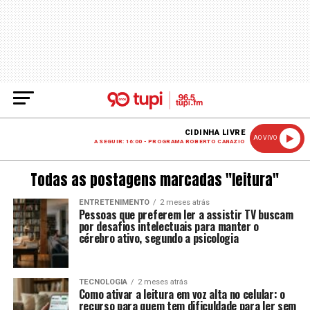
CIDINHA LIVRE
AO VIVO
A SEGUIR: 16:00 - PROGRAMA ROBERTO CANAZIO
Todas as postagens marcadas "leitura"
ENTRETENIMENTO
2 meses atrás
Pessoas que preferem ler a assistir TV buscam
por desafios intelectuais para manter o
cérebro ativo, segundo a psicologia
TECNOLOGIA
2 meses atrás
Como ativar a leitura em voz alta no celular: o
recurso para quem tem dificuldade para ler sem