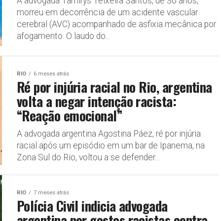
A advogada Tamirys Teixeira Santos, de 36 anos,
morreu em decorrência de um acidente vascular
cerebral (AVC) acompanhado de asfixia mecânica por
afogamento. O laudo do...
RIO
6 meses atrás
Ré por injúria racial no Rio, argentina
volta a negar intenção racista:
“Reação emocional”
A advogada argentina Agostina Páez, ré por injúria
racial após um episódio em um bar de Ipanema, na
Zona Sul do Rio, voltou a se defender...
RIO
7 meses atrás
Polícia Civil indicia advogada
argentina por gestos racistas contra