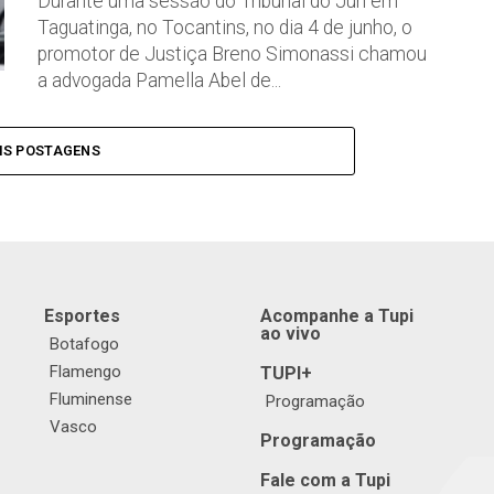
Durante uma sessão do Tribunal do Júri em
Taguatinga, no Tocantins, no dia 4 de junho, o
promotor de Justiça Breno Simonassi chamou
a advogada Pamella Abel de...
IS POSTAGENS
Esportes
Acompanhe a Tupi
ao vivo
Botafogo
Flamengo
TUPI+
Fluminense
Programação
Vasco
Programação
Fale com a Tupi