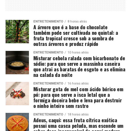
ENTRETENIMENTO
8 horas atrás
A árvore que é a base do chocolate
também pode ser cultivada no quintal: a
fruta tropical cresce sob a sombra de
outras árvores e produz rápido
ENTRETENIMENTO
10 horas atrás
Misturar cebola ralada com bicarbonato de
sódio: para que serve a massinha caseira
que atrai as baratas de esgoto e as elimina
na calada da noite
ENTRETENIMENTO
16 horas atrás
Misturar gota de mel com ácido bórico em
pó: para que serve a isca letal que a
formiga doceira bebe e leva para destruir
o ninho inteiro sem rastro
ENTRETENIMENTO
18 horas atrás
Adeus, caqui: essa fruta cítrica exótica
possui uma casca peluda, mas esconde um