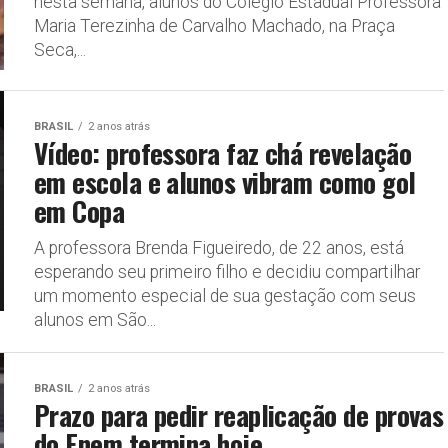
nesta semana, alunos do Colégio Estadual Professora
Maria Terezinha de Carvalho Machado, na Praça
Seca,...
BRASIL
2 anos atrás
Vídeo: professora faz chá revelação
em escola e alunos vibram como gol
em Copa
A professora Brenda Figueiredo, de 22 anos, está
esperando seu primeiro filho e decidiu compartilhar
um momento especial de sua gestação com seus
alunos em São...
BRASIL
2 anos atrás
Prazo para pedir reaplicação de provas
do Enem termina hoje