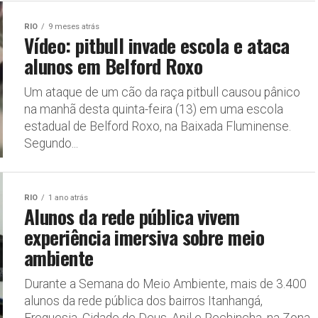
RIO
9 meses atrás
Vídeo: pitbull invade escola e ataca
alunos em Belford Roxo
Um ataque de um cão da raça pitbull causou pânico
na manhã desta quinta-feira (13) em uma escola
estadual de Belford Roxo, na Baixada Fluminense.
Segundo...
RIO
1 ano atrás
Alunos da rede pública vivem
experiência imersiva sobre meio
ambiente
Durante a Semana do Meio Ambiente, mais de 3.400
alunos da rede pública dos bairros Itanhangá,
Freguesia, Cidade de Deus, Anil e Pechincha, na Zona