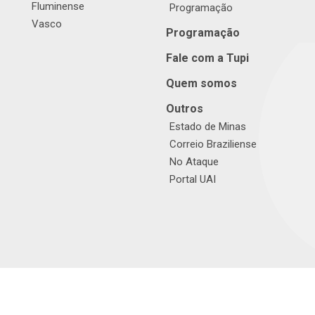
Fluminense
Programação
Vasco
Programação
Fale com a Tupi
Quem somos
Outros
Estado de Minas
Correio Braziliense
No Ataque
Portal UAI
© TUPI S/A. Todos os direitos reservados. |
Política de Privacidade