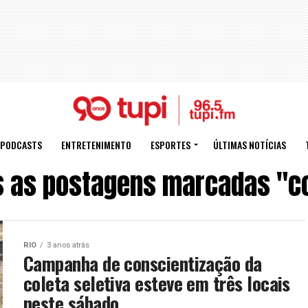
PODCASTS
ENTRETENIMENTO
ESPORTES
ÚLTIMAS NOTÍCIAS
 as postagens marcadas "c
RIO
3 anos atrás
Campanha de conscientização da
coleta seletiva esteve em três locais
neste sábado