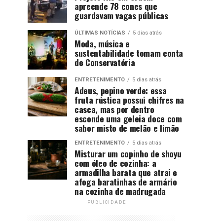
apreende 78 cones que
guardavam vagas públicas
ÚLTIMAS NOTÍCIAS
5 dias atrás
Moda, música e
sustentabilidade tomam conta
de Conservatória
ENTRETENIMENTO
5 dias atrás
Adeus, pepino verde: essa
fruta rústica possui chifres na
casca, mas por dentro
esconde uma geleia doce com
sabor misto de melão e limão
ENTRETENIMENTO
5 dias atrás
Misturar um copinho de shoyu
com óleo de cozinha: a
armadilha barata que atrai e
afoga baratinhas de armário
na cozinha de madrugada
PUBLICIDADE