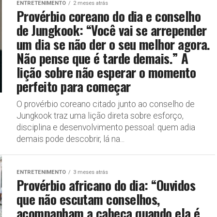
ENTRETENIMENTO
2 meses atrás
Provérbio coreano do dia e conselho
de Jungkook: “Você vai se arrepender
um dia se não der o seu melhor agora.
Não pense que é tarde demais.” A
lição sobre não esperar o momento
perfeito para começar
O provérbio coreano citado junto ao conselho de
Jungkook traz uma lição direta sobre esforço,
disciplina e desenvolvimento pessoal: quem adia
demais pode descobrir, lá na...
ENTRETENIMENTO
3 meses atrás
Provérbio africano do dia: “Ouvidos
que não escutam conselhos,
acompanham a cabeça quando ela é