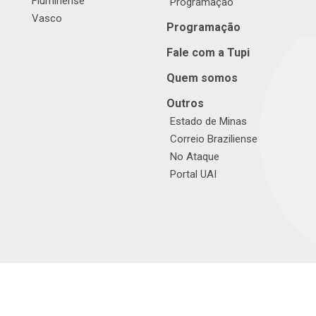
Fluminense
Programação
Vasco
Programação
Fale com a Tupi
Quem somos
Outros
Estado de Minas
Correio Braziliense
No Ataque
Portal UAI
© TUPI S/A. Todos os direitos reservados. |
Política de Privacidade