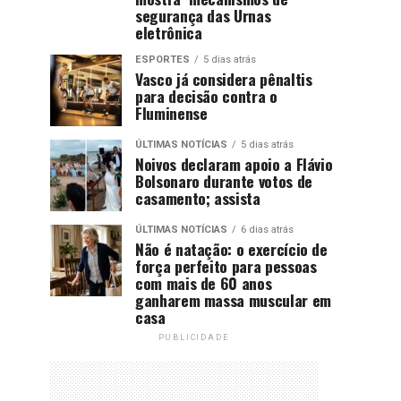
segurança das Urnas
eletrônica
ESPORTES
5 dias atrás
Vasco já considera pênaltis
para decisão contra o
Fluminense
ÚLTIMAS NOTÍCIAS
5 dias atrás
Noivos declaram apoio a Flávio
Bolsonaro durante votos de
casamento; assista
ÚLTIMAS NOTÍCIAS
6 dias atrás
Não é natação: o exercício de
força perfeito para pessoas
com mais de 60 anos
ganharem massa muscular em
casa
PUBLICIDADE