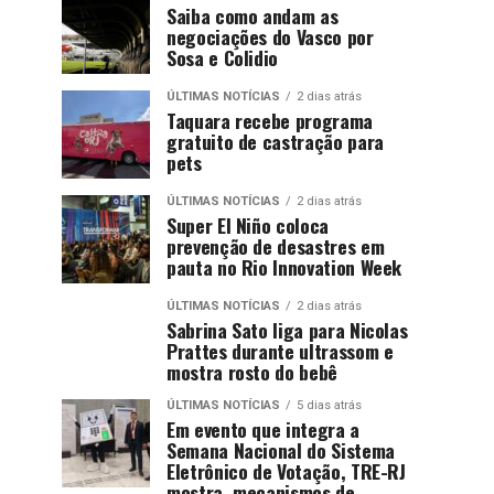
Saiba como andam as
negociações do Vasco por
Sosa e Colidio
ÚLTIMAS NOTÍCIAS
2 dias atrás
Taquara recebe programa
gratuito de castração para
pets
ÚLTIMAS NOTÍCIAS
2 dias atrás
Super El Niño coloca
prevenção de desastres em
pauta no Rio Innovation Week
ÚLTIMAS NOTÍCIAS
2 dias atrás
Sabrina Sato liga para Nicolas
Prattes durante ultrassom e
mostra rosto do bebê
ÚLTIMAS NOTÍCIAS
5 dias atrás
Em evento que integra a
Semana Nacional do Sistema
Eletrônico de Votação, TRE-RJ
mostra mecanismos de