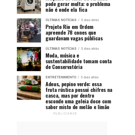
pode gerar multa: o problema
não é onde ela fica
ÚLTIMAS NOTÍCIAS
5 dias atrás
Projeto Rio em Ordem
apreende 78 cones que
guardavam vagas públicas
ÚLTIMAS NOTÍCIAS
5 dias atrás
Moda, música e
sustentabilidade tomam conta
de Conservatória
ENTRETENIMENTO
5 dias atrás
Adeus, pepino verde: essa
fruta rústica possui chifres na
casca, mas por dentro
esconde uma geleia doce com
sabor misto de melão e limão
PUBLICIDADE